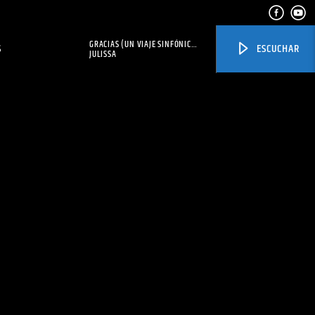
GRACIAS (UN VIAJE SINFÓNICO
S
ESCUCHAR
DE FE Y ESPERANZA)
JULISSA