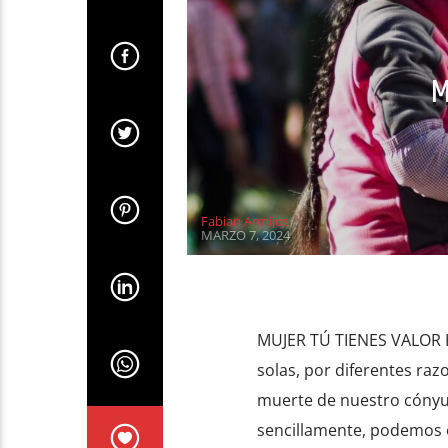
M
Fabian Armijos
MARZO 7, 2024
MUJER TÚ TIENES VALOR H
solas, por diferentes ra
muerte de nuestro cónyug
sencillamente, podemos e