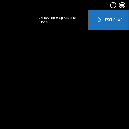
GRACIAS (UN VIAJE SINFÓNICO
S
ESCUCHAR
DE FE Y ESPERANZA)
JULISSA