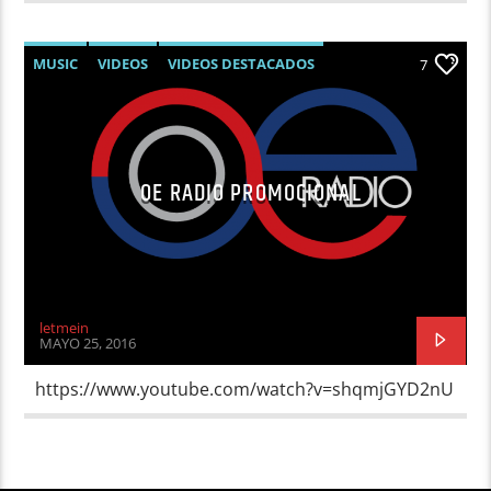
MUSIC
VIDEOS
VIDEOS DESTACADOS
7
OE RADIO PROMOCIONAL
letmein
MAYO 25, 2016
https://www.youtube.com/watch?v=shqmjGYD2nU