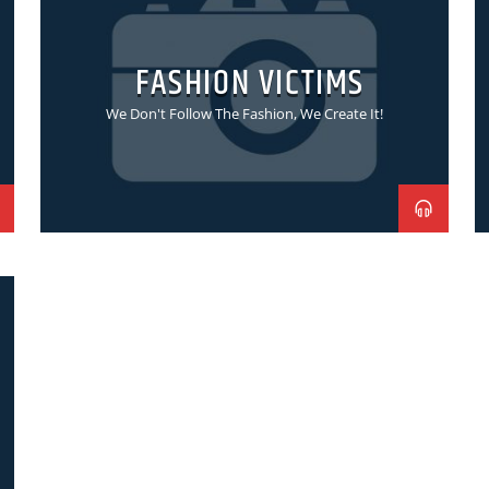
FASHION VICTIMS
We Don't Follow The Fashion, We Create It!