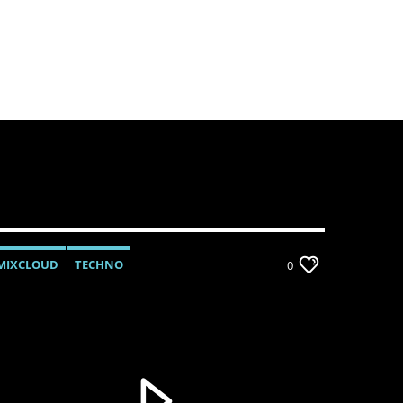
MIXCLOUD
TECHNO
0