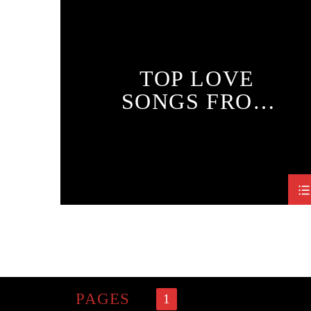
MONTHLY CHART
SPRING CHART
TOP LOVE
SONGS FROM
THE WORLD
PAGES
1